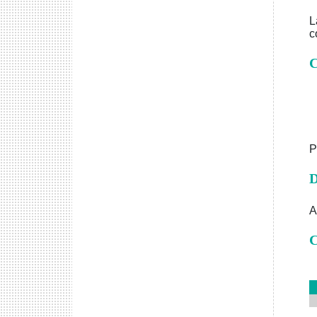
L
c
C
P
D
A
C