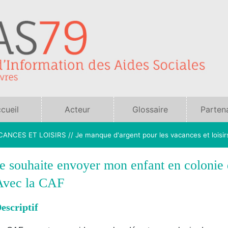
cueil
Acteur
Glossaire
Parten
sociaux
ANCES ET LOISIRS // Je manque d'argent pour les vacances et loisir
colonie de vacances
Je souhaite envoyer mon enfant en colonie
Avec la CAF
escriptif