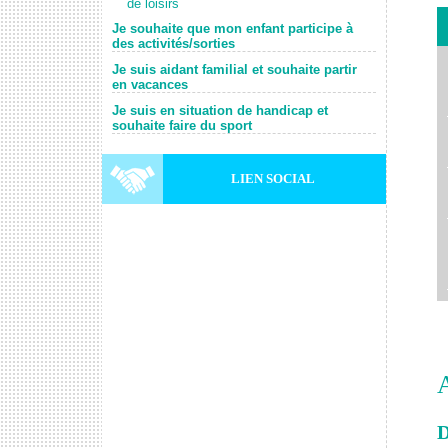
de loisirs
Je souhaite que mon enfant participe à
des activités/sorties
Je suis aidant familial et souhaite partir
en vacances
Je suis en situation de handicap et
souhaite faire du sport
LIEN SOCIAL
D