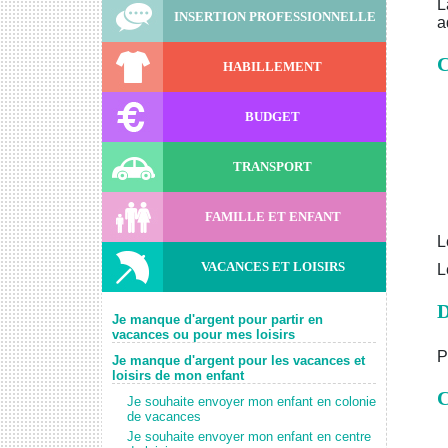
L
INSERTION PROFESSIONNELLE
a
C
HABILLEMENT
BUDGET
TRANSPORT
FAMILLE ET ENFANT
L
VACANCES ET LOISIRS
L
D
Je manque d'argent pour partir en
vacances ou pour mes loisirs
P
Je manque d'argent pour les vacances et
loisirs de mon enfant
C
Je souhaite envoyer mon enfant en colonie
de vacances
Je souhaite envoyer mon enfant en centre