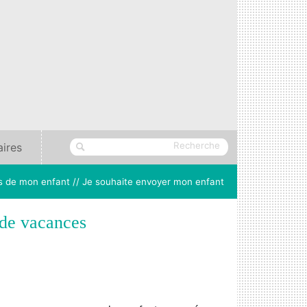
aires
s de mon enfant //
Je souhaite envoyer mon enfant
 de vacances